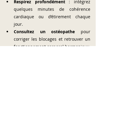
Respirez profondément
 : intégrez 
quelques minutes de cohérence 
cardiaque ou d’étirement chaque 
jour.
Consultez un ostéopathe
 pour 
corriger les blocages et retrouver un 
fonctionnement corporel harmonieux.
Vers un télétravail plus sain 
grâce à l’ostéopathie
Travailler à distance ne devrait pas rimer 
avec douleurs chroniques. Grâce à 
l’ostéopathie, il est possible d’anticiper, 
soulager et corriger les déséquilibres liés 
à une mauvaise posture ou au manque 
de mouvement. En complément d’un 