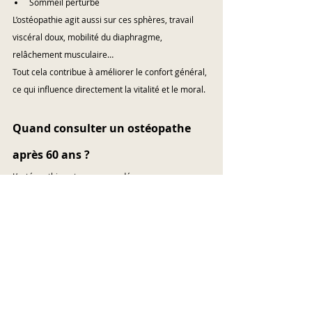
Sommeil perturbé
L’ostéopathie agit aussi sur ces sphères, travail 
viscéral doux, mobilité du diaphragme, 
relâchement musculaire…
Tout cela contribue à améliorer le confort général, 
ce qui influence directement la vitalité et le moral.
Quand consulter un ostéopathe 
après 60 ans ?
L’ostéopathie est recommandée :
Lors de douleurs chroniques
En cas de raideur importante
Après une chute ou une période 
d’immobilisation
Pour améliorer la respiration et la mobilité 
thoracique
En prévention, grâce à 1 à 3 séances par an 